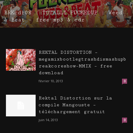
BRKcdr08 : TOTALLY FUCKEDUP : Weed
& Beat – free mp3 & cdr
REKTAL DISTORTION –
megamixbootlegtrashdismashupb
reakcoreshow-MMIX – free
download
février 10, 2013
0
Rektal Distortion sur la
compile Mangouste –
téléchargement gratuit
juin 14, 2013
0