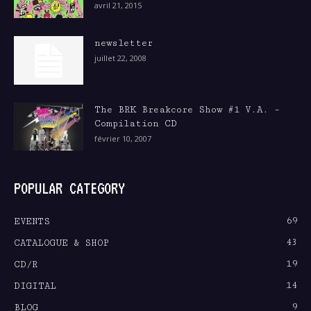
avril 21, 2015
newsletter
juillet 22, 2008
The BRK Breakcore Show #1 V.A. –
Compilation CD
février 10, 2007
POPULAR CATEGORY
69
EVENTS
43
CATALOGUE & SHOP
19
CD/R
14
DIGITAL
9
BLOG