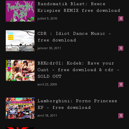
Randomatik Blast: Reece
Krispies REMIX free download
juillet 9, 2010
0
CDR : Idiot Dance Music –
free download
janvier 30, 2011
0
BRKcdr01: Kodek: Rave your
Cunt – free download & cdr –
SOLD OUT
avril 23, 2009
0
Lamborghini: Porno Princess
EP – free download
avril 18, 2011
0