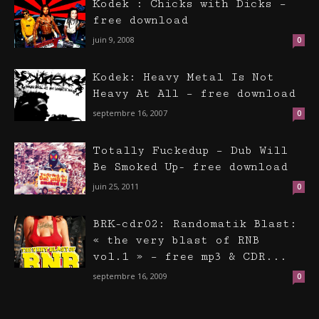
Kodek : Chicks with Dicks –
free download
juin 9, 2008
0
Kodek: Heavy Metal Is Not
Heavy At All – free download
septembre 16, 2007
0
Totally Fuckedup – Dub Will
Be Smoked Up- free download
juin 25, 2011
0
BRK-cdr02: Randomatik Blast:
« the very blast of RNB
vol.1 » – free mp3 & CDR...
septembre 16, 2009
0