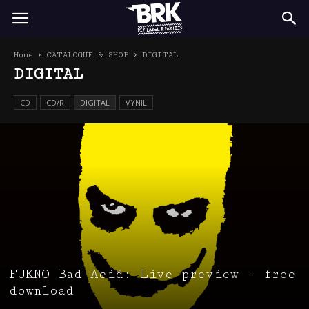
BRK
Home
CATALOGUE & SHOP
DIGITAL
DIGITAL
CD
CD/R
DIGITAL
VYNIL
FUKNO Bad Acid: Live preview – free
download