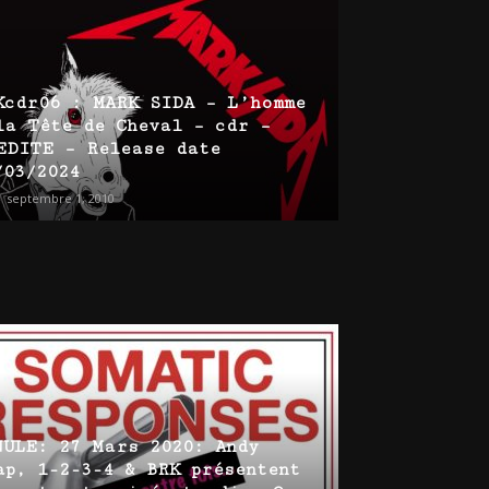
Kcdr06 : MARK SIDA – L’homme
la Tête de Cheval – cdr –
EDITE – Release date
/03/2024
-
septembre 1, 2010
NULE: 27 Mars 2020: Andy
ap, 1-2-3-4 & BRK présentent