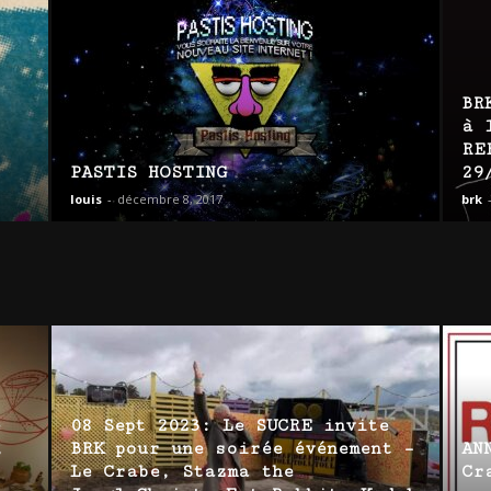
BR
à 
RE
PASTIS HOSTING
29
louis
-
décembre 8, 2017
brk
e
08 Sept 2023: Le SUCRE invite
,
BRK pour une soirée événement –
AN
Le Crabe, Stazma the
Cr