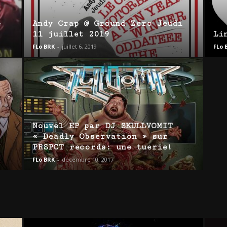
–
Andy Crap @ Ground Zero Jeudi
11 juillet 2019
Li
FLo BRK
-
juillet 6, 2019
FLo 
Nouvel EP par DJ SKULLVOMIT
« Deadly Observation » sur
PRSPCT records: une tuerie!
FLo BRK
-
décembre 10, 2017