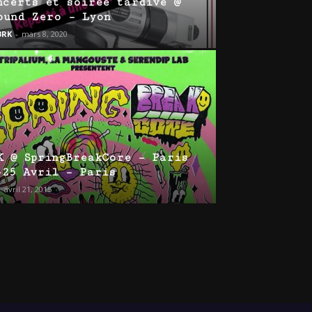
ncerts et soirée tardive @
ound Zero – Lyon
BRK
-
mars 8, 2020
K @ SpringBreakCore – Paris
-25 Avril – Paris
-
avril 21, 2015