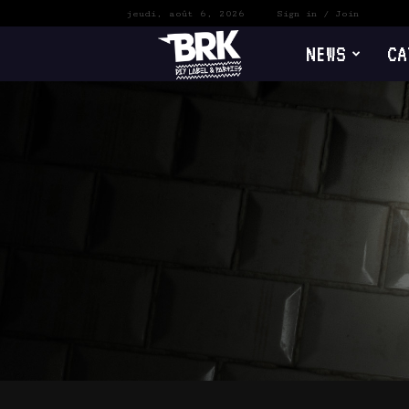
jeudi, août 6, 2026
Sign in / Join
NEWS
CA
B
R
K