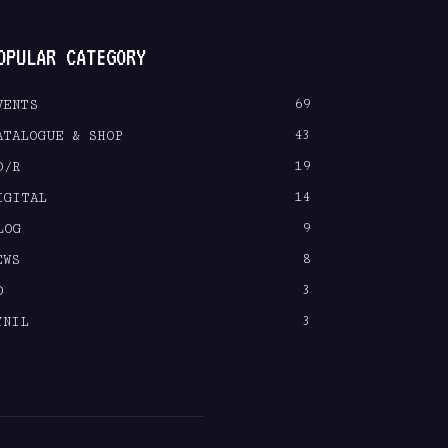
OPULAR CATEGORY
69
VENTS
43
ATALOGUE & SHOP
19
D/R
14
IGITAL
9
LOG
8
EWS
3
D
3
YNIL