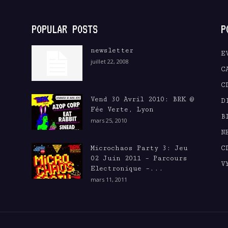
POPULAR POSTS
P
newsletter
E
juillet 22, 2008
C
C
Vend 30 Avril 2010: BRK @
D
Fée Verte, Lyon
B
mars 25, 2010
N
Microchaos Party 3: Jeu
C
02 Juin 2011 – Parcours
V
Electronique –...
mars 11, 2011