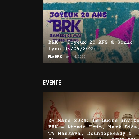
BRK – Joyeux 20 ANS @ Sonic
Lyon 03/05/2025
FLo BRK
-
avril 4, 2025
EVENTS
29 Mars 2024: Le Sucre invit
BRK – Atomic Trip, Mark Sida
TV Maskava, RoundopReady &