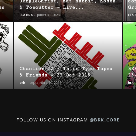
-
JungleChrist, Eat Rabbit, Kodek
co
es
& Toecutter – Live...
Gr
FLo BRK
-
juillet 31, 2023
FLo 
Chantier GZ / Third Type Tapes
BR
& Friends – 23 Oct 2015
23
brk
-
septembre 30, 2015
brk
FOLLOW US ON INSTAGRAM
@BRK_CORE