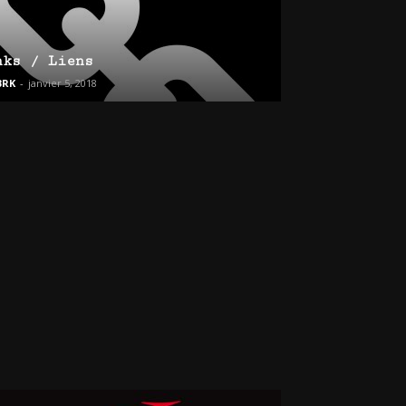
nks / Liens
BRK
-
janvier 5, 2018