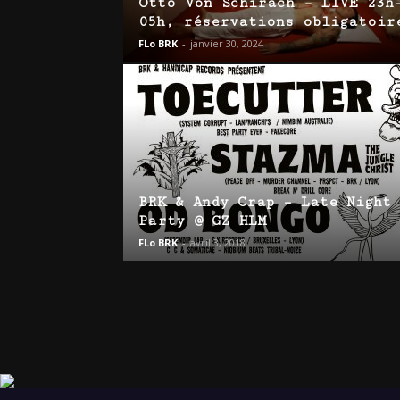
Otto Von Schirach – LIVE 23h
05h, réservations obligatoir
FLo BRK
-
janvier 30, 2024
BRK & Andy Crap – Late Night
Party @ GZ HLM
FLo BRK
-
avril 3, 2018