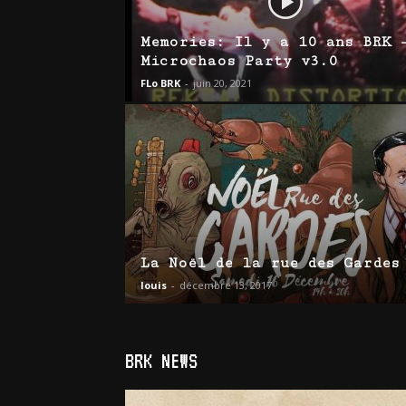
Memories: Il y a 10 ans BRK 
Microchaos Party v3.0
FLo BRK
-
juin 20, 2021
La Noël de la rue des Gardes
louis
-
décembre 13, 2017
BRK NEWS