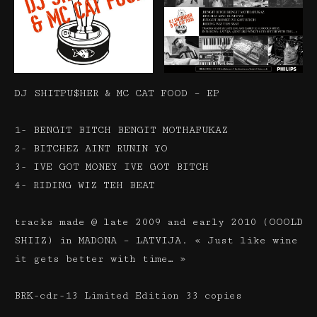
DJ SHITPU$HER & MC CAT FOOD – EP
1- BENGIT BITCH BENGIT MOTHAFUKAZ
2- BITCHEZ AINT RUNIN YO
3- IVE GOT MONEY IVE GOT BITCH
4- RIDING WIZ TEH BEAT
tracks made @ late 2009 and early 2010 (OOOLD
SHIIZ) in MADONA – LATVIJA. « Just like wine
it gets better with time… »
BRK-cdr-13 Limited Edition 33 copies