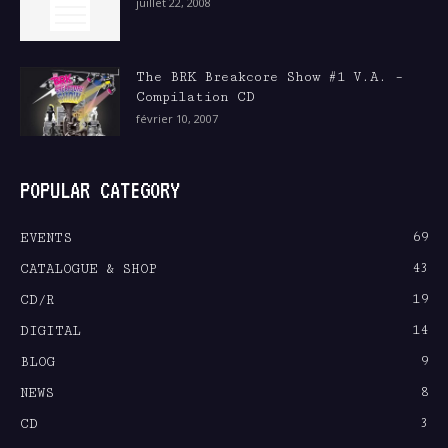
juillet 22, 2008
The BRK Breakcore Show #1 V.A. –
Compilation CD
février 10, 2007
POPULAR CATEGORY
69
EVENTS
43
CATALOGUE & SHOP
19
CD/R
14
DIGITAL
9
BLOG
8
NEWS
3
CD