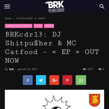
BRK
Home
CATALOGUE & SHOP
CATALOGUE & SHOP
CD/R
NEWS
BRKcdr13: DJ
Shitpu$her & MC
Catfood – « EP » OUT
NOW
By
brk
-
janvier 22, 2017
5107
0