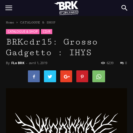
BRK
Home
CATALOGUE & SHOP
CATALOGUE & SHOP
CD/R
BRKcdr15: Grosso
Gadgetto : IHYS
By
FLo BRK
-
avril 1, 2019
6239
0