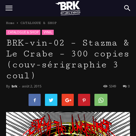
BRK
Home
CATALOGUE & SHOP
CATALOGUE & SHOP
VYNIL
BRK-vin-02 – Stazma &
Le Crabe – 300 copies
(couv-sérigraphie 3
coul)
By
brk
-
août 2, 2015
5349
0