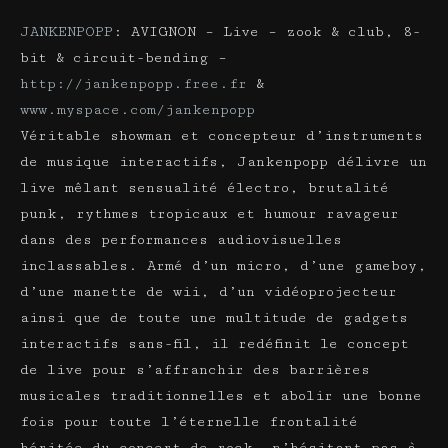
JANKENPOPP
: AVIGNON – Live – zook & club, 8-
bit & circuit-bending –
http://jankenpopp.free.fr
&
www.myspace.com/jankenpopp
Véritable showman et concepteur d’instruments
de musique interactifs, Jankenpopp délivre un
live mêlant sensualité électro, brutalité
punk, rythmes tropicaux et humour ravageur
dans des performances audiovisuelles
inclassables. Armé d’un micro, d’une gameboy,
d’une manette de wii, d’un vidéoprojecteur
ainsi que de toute une multitude de gadgets
interactifs sans-fil, il redéfinit le concept
de live pour s’affranchir des barrières
musicales traditionnelles et abolir une bonne
fois pour toute l’éternelle frontalité
héritée du concert de rock, n’hésitant pas à