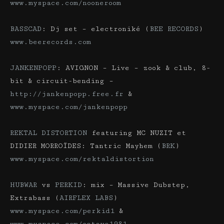
www.myspace.com/nooneroom
BASSCAD
: Dj set – electroniké (
BEE RECORDS
)
www.beerecords.com
JANKENPOPP
: AVIGNON – Live – zook & club, 8-
bit & circuit-bending –
http://jankenpopp.free.fr
&
www.myspace.com/jankenpopp
REKTAL DISTORTION
featuring MC NUZIT et
DIDIER MORROÏDES: Tantric Mayhem (
BRK
)
www.myspace.com/rektaldistortion
HUBWAR
vs
PERKID
: mix – Massive Dubstep,
Extrabass (
AIRFLEX LABS
)
www.myspace.com/perkid1
&
www.myspace.com/octave1981