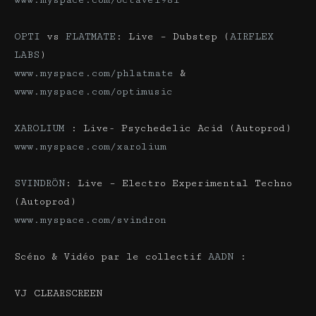
OPTI
vs
FLATMATE
: Live – Dubstep (
AIRFLEX
LABS
)
www.myspace.com/phlatmate
&
www.myspace.com/optimusic
XAROLIUM
: Live- Psychedelic Acid (Autoprod)
www.myspace.com/xarolium
SVINDRÖN
: Live – Electro Experimental Techno
(Autoprod)
www.myspace.com/svindron
Scéno & Vidéo par le collectif
AADN
:
VJ CLEARSCREEN