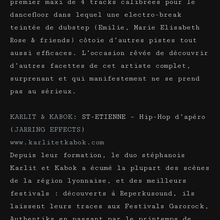
premier maxi de 4 tracks calibrées pour le
dancefloor dans lequel une electro-break
teintée de dubstep (Emilie, Marie Elisabeth
Rose & friends) côtoie d’autres pistes tout
aussi efficaces. L’occasion rêvée de découvrir
d’autres facettes de cet artiste complet,
surprenant et qui manifestement ne se prend
pas au sérieux.
KARLIT & KABOK
: ST-ETIENNE – Hip-Hop d’apéro
(
JARRING EFFECTS
)
www.karlitetkabok.com
Depuis leur formation, le duo stéphanois
Karlit et Kabok a écumé la plupart des scènes
de la région lyonnaise, et des meilleurs
festivals : découverts à Reperkusound, ils
laissent leurs traces aux Festivals Garorock,
Authentiks en passant par le printemps de