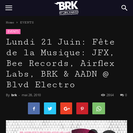
BRK
Home
EVENTS
EVENTS
Lundi 21 Juin: Fête
de la Musique: JFX,
Bee Records, Airflex
Labs, BRK & AADN @
Blvd Electro
By
brk
-
mai 28, 2010
2864
0