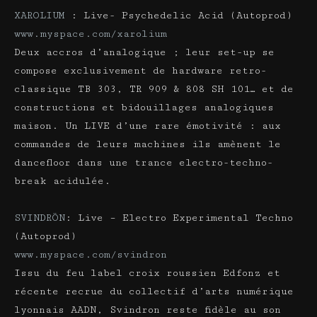
XAROLIUM
: Live- Psychedelic Acid (Autoprod)
www.myspace.com/xarolium
Deux accros d’analogique ; leur set-up se
compose exclusivement de hardware retro-
classique TB 303, TR 909 & 808 SH 101… et de
constructions et bidouillages analogiques
maison. Un LIVE d’une rare émotivité : aux
commandes de leurs machines ils amènent le
dancefloor dans une trance electro-techno-
break acidulée.
SVINDRÖN
: Live – Electro Experimental Techno
(Autoprod)
www.myspace.com/svindron
Issu du feu label croix roussien Edfonz et
récente recrue du collectif d’arts numérique
lyonnais AADN, Svindron reste fidèle au son