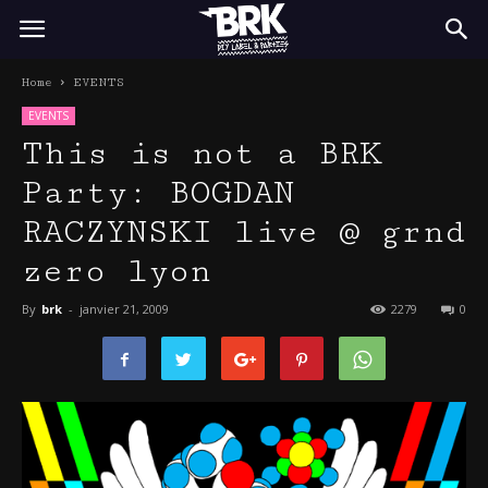
BRK
Home
EVENTS
EVENTS
This is not a BRK
Party: BOGDAN
RACZYNSKI live @ grnd
zero lyon
By
brk
-
janvier 21, 2009
2279
0