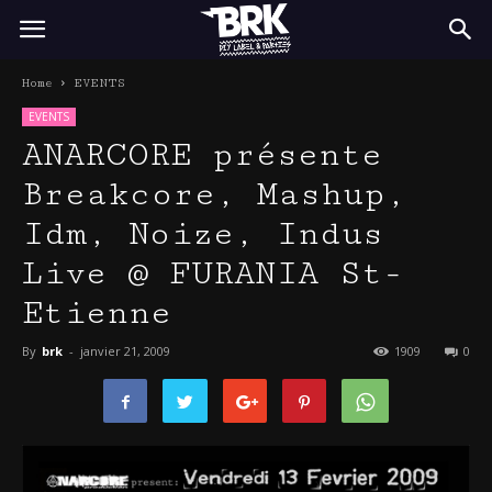
BRK
Home
EVENTS
EVENTS
ANARCORE présente
Breakcore, Mashup,
Idm, Noize, Indus
Live @ FURANIA St-
Etienne
By
brk
-
janvier 21, 2009
1909
0