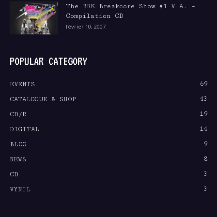
The BRK Breakcore Show #1 V.A. –
Compilation CD
février 10, 2007
POPULAR CATEGORY
69
EVENTS
43
CATALOGUE & SHOP
19
CD/R
14
DIGITAL
9
BLOG
8
NEWS
3
CD
3
VYNIL