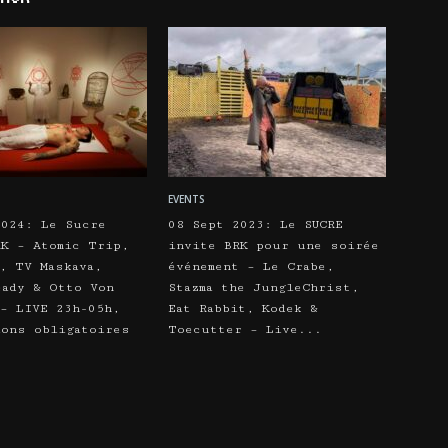
EVENTS
2024: Le Sucre
08 Sept 2023: Le SUCRE
RK – Atomic Trip,
invite BRK pour une soirée
, TV Maskava,
événement – Le Crabe,
eady & Otto Von
Stazma the JungleChrist,
 – LIVE 23h-05h,
Eat Rabbit, Kodek &
ions obligatoires
Toecutter – Live...