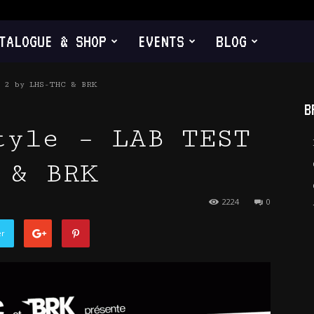
TALOGUE & SHOP
EVENTS
BLOG
 2 by LHS-THC & BRK
B
tyle – LAB TEST
 & BRK
2224
0
er