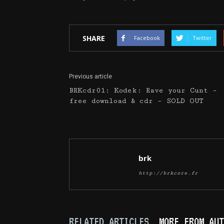
SHARE
Facebook
Twitter
Previous article
BRKcdr01: Kodek: Rave your Cunt –
free download & cdr – SOLD OUT
brk
http://brkcore.fr
RELATED ARTICLES
MORE FROM AUT