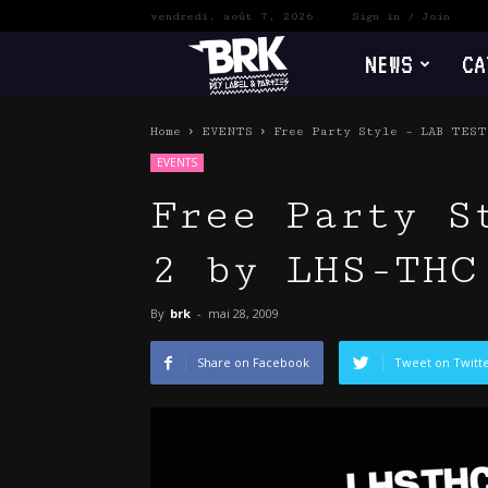
vendredi, août 7, 2026
Sign in / Join
NEWS
CA
BRK
Home
EVENTS
Free Party Style – LAB TEST
EVENTS
Free Party S
2 by LHS-THC
By
brk
-
mai 28, 2009
Share on Facebook
Tweet on Twitt