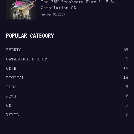
The BRK Breakcore Show #1 V.A. –
Compilation CD
février 10, 2007
POPULAR CATEGORY
69
EVENTS
43
CATALOGUE & SHOP
19
CD/R
14
DIGITAL
9
BLOG
8
NEWS
3
CD
3
VYNIL